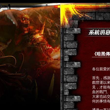
《暗黑傳
各位親愛的
首先，感謝
戲營運以
見，才能有
血的戰鬥
大家也結
何的事情
通過一直