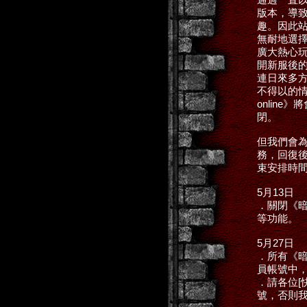
版本，導
趣。因此站
無耐地選
廣大熱心玩
開新服後
連日來多
不得以的
onlin
閉。
但我們會為
務，回復
束安排時
5月13日
．關閉《暗
等功能。
5月27日
．所有《暗黑
員帳號中
．請各位[
號，否則我