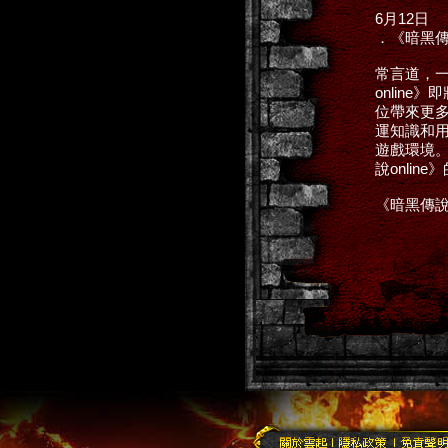
6月12日
．《暗黑傳說
常言道，
online
位帶來更多
運知識和
遊戲環境。
說onli
《暗黑傳說o